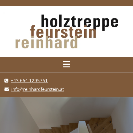
+43 664 1295761

info@reinhardfeurstein.at
